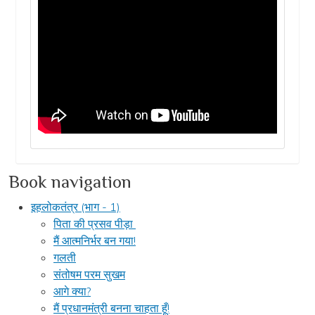
Book navigation
इहलोकतंत्र (भाग - 1)
पिता की प्रसव पीड़ा
मैं आत्मनिर्भर बन गया!
गलती
संतोषम परम सुखम
आगे क्या?
मैं प्रधानमंत्री बनना चाहता हूँ!