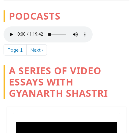
PODCASTS
Audio file
Pagination
Next page
Page 1
Next ›
A SERIES OF VIDEO
ESSAYS WITH
GYANARTH SHASTRI