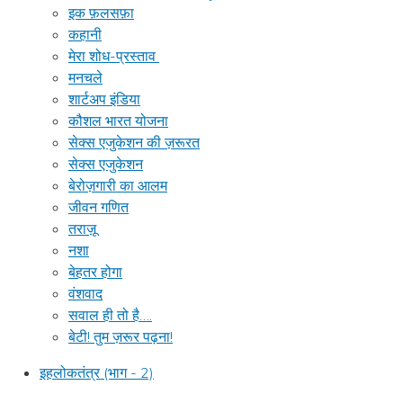
इक फ़लसफ़ा
कहानी
मेरा शोध-प्रस्ताव
मनचले
शार्टअप इंडिया
कौशल भारत योजना
सेक्स एजुकेशन की ज़रूरत
सेक्स एजुकेशन
बेरोज़गारी का आलम
जीवन गणित
तराज़ू
नशा
बेहतर होगा
वंशवाद
सवाल ही तो है….
बेटी! तुम ज़रूर पढ़ना!
इहलोकतंत्र (भाग - 2)