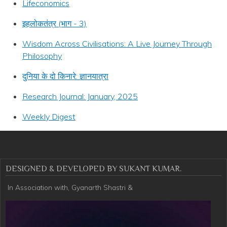
Lifeconomics
इहलोकतंत्र (भाग - 3)
Wisdom Across Civilisations: A Live Journey Through
Philosophy
दुनिया के दो किनारे: ज्ञानयात्रा
Research Journal: January, 2025
Weekly Digest
DESIGNED & DEVELOPED BY SUKANT KUMAR.
In Association with, Gyanarth Shastri &